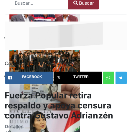
Buscar
Type 2 or more characters for results.
Comparte esto con tus amigos:
FACEBOOK
TWITTER
Fuerza Popular retira
respaldo y apoya censura
contra Gustavo Adrianzén
Detalles