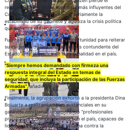
Con este pronunciamiento, Adrianzén pierde el
respaldo de una de las bancadas más influyentes del
Congreso, lo que compromete seriamente la
estabilidad de su gabinete y agudiza la crisis política
que enfrenta el Ejecutivo.
Fuerza Popular aprovechó la oportunidad para reiterar
su exigencia de una respuesta más contundente del
Estado ante el avance de la criminalidad en el país.
"Siempre hemos demandado con firmeza una
respuesta integral del Estado en temas de
seguridad, que incluya la participación de las Fuerzas
Armadas",
añadieron.
Finalmente, la agrupación exhortó a la presidenta Dina
Boluarte a realizar cambios sustanciales en su
gabinete ministerial, incorporando "profesionales
preparados y comprometidos con el país, capaces de
liderar con responsabilidad la lucha contra la