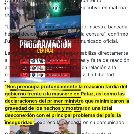
Congreso, refleja el creciente descontento
parlamentario con la gestión del Ejecutivo en materia
de seguridad nacional.
"Luego de una reunión sostenida por nuestra bancada,
hemos decidido votar a favor de la censura", confirmó
Fuerza Popular a través de un comunicado oficial.
La agrupación fujimorista responsabiliza directamente
al premier Adrianzén por omisiones y falta de reacción
ante la violencia, particularmente en relación a la
reciente masacre ocurrida en Pataz, La Libertad.
"Nos preocupa profundamente la reacción tardía del
gobierno frente a la masacre en Pataz, así como las
declaraciones del primer ministro que minimizaron la
gravedad de los hechos y mostraron una total
desconexión con el principal problema del país: la
inseguridad"
, expresó la bancada en su comunicado.