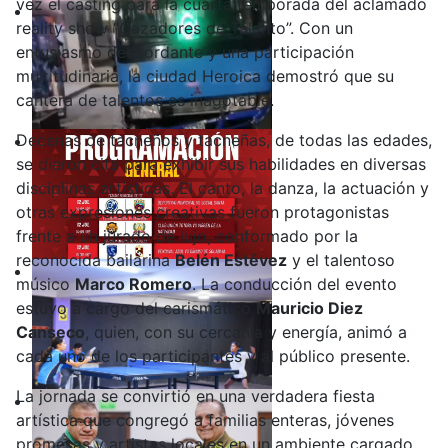
vez el casting para la cuarta temporada del aclamado
reality show “Cazadores de Talento”. Con un
entusiasmo desbordante y una participación
multitudinaria, la ciudad Heroica demostró que su
cantera de talentos es inagotable.
Decenas de tacneños y tacneñas, de todas las edades,
se dieron cita para exhibir sus habilidades en diversas
disciplinas artísticas. El canto, la danza, la actuación y
otras expresiones creativas fueron protagonistas
frente a un jurado de lujo, conformado por la
reconocida bailarina
Belén Estévez
y el talentoso
músico
Marco Romero
. La conducción del evento
estuvo a cargo del carismático
Mauricio Diez
Canseco
, quien, con su cercanía y energía, animó a
cada uno de los participantes y al público presente.
La jornada se convirtió en una verdadera fiesta
artística que congregó a familias enteras, jóvenes
promesas y artistas locales en un ambiente cargado