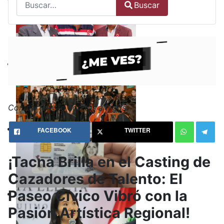
Buscar
Type 2 or more characters for results.
Comparte esto con tus amigos:
FACEBOOK
TWITTER
¡Tacna Brilla en el Casting de
Cazadores de Talento: El
Paseo Cívico Vibró con la
Pasión Artística Regional!