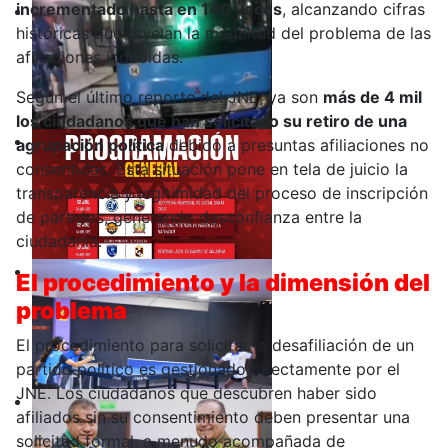
incrementado hasta en 140 veces
, alcanzando cifras
históricas que revelan la magnitud del problema de las
afiliaciones indebidas.
Según el último reporte del JNE, ya son
más de 4 mil
los ciudadanos que han solicitado su retiro de una
agrupación política
debido a presuntas afiliaciones no
consentidas. Esta situación pone en tela de juicio la
transparencia y legitimidad del proceso de inscripción
de partidos, generando desconfianza entre la
ciudadanía.
El procedimiento y la dimensión del
problema
El procedimiento para solicitar la desafiliación de un
partido político es gestionado directamente por el
JNE. Los ciudadanos que descubren haber sido
afiliados sin su consentimiento deben presentar una
solicitud formal, a menudo acompañada de