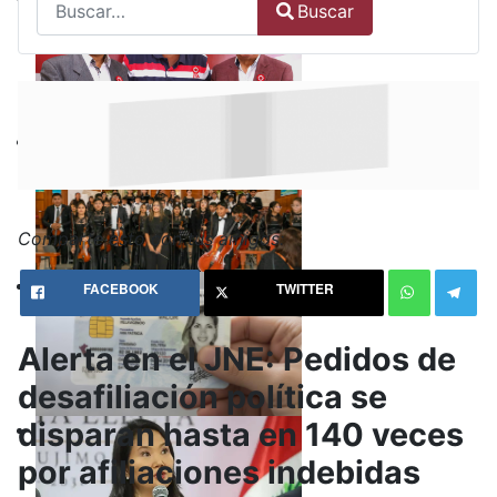
Buscar
Type 2 or more characters for results.
Comparte esto con tus amigos:
FACEBOOK
TWITTER
Alerta en el JNE: Pedidos de
desafiliación política se
disparan hasta en 140 veces
por afiliaciones indebidas