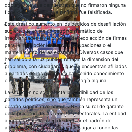
documentos que demuestren que no firmaron ninguna
ficha de afiliación o que su firma fue falsificada.
Este drástico aumento en los pedidos de desafiliación
sugiere que existe un patrón sistemático de
irregularidades en el proceso de recolección de firmas
para la inscripción de nuevas agrupaciones o el
mantenimiento de las existentes. Diversos casos que
han salido a la luz pública reflejan la dimensión del
problema, con ciudadanos que se encuentran afiliados
a partidos de los que nunca han tenido conocimiento
o con los que no comparten ideología alguna.
La situación no solo afecta la credibilidad de los
partidos políticos, sino que también representa un
desafío significativo para el JNE en su rol de garante
de la pulcritud de los procesos electorales. La entidad
ahora enfrenta la tarea de depurar el padrón de
afiliados y, al mismo tiempo, investigar a fondo las