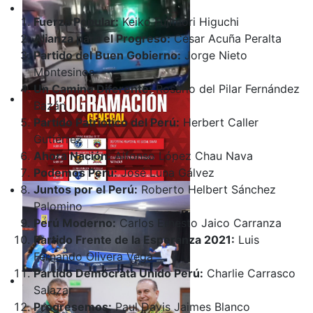
Fuerza Popular:
Keiko Fujimori Higuchi
Alianza para el Progreso:
César Acuña Peralta
Partido del Buen Gobierno:
Jorge Nieto
Montesinos
Un Camino Diferente:
Rosario del Pilar Fernández
Bazán
Partido Patriótico del Perú:
Herbert Caller
Gutiérrez
Ahora Nación:
Alfonso López Chau Nava
Podemos Perú:
José Luna Gálvez
Juntos por el Perú:
Roberto Helbert Sánchez
Palomino
Perú Moderno:
Carlos Ernesto Jaico Carranza
Partido Frente de la Esperanza 2021:
Luis
Fernando Olivera Vega
Partido Demócrata Unido Perú:
Charlie Carrasco
Salazar
Progresemos:
Paul Davis Jaimes Blanco