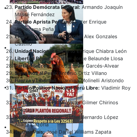
Partido Demócrata Federal:
Armando Joaquín
Massé Fernández
Partido Aprista Peruano:
Pitter Enrique
Valderrama Peña
El Partido Demócrata Verde:
Alex Gonzales
Castillo
Unidad Nacional:
Roberto Enrique Chiabra León
Libertad Popular:
Rafael Jorge Belaunde Llosa
Partido SíCreo:
Carlos Espá y Garcés-Alvear
Salvemos al Perú:
Antonio Ortiz Villano
Fuerza y Libertad:
Giannina Molinelli Aristondo
Partido Político Nacional Perú Libre:
Vladimir Roy
Cerrón Rojas
Partido Político PRIN:
Walter Gilmer Chirinos
Purizaga
Renovación Popular:
Rafael Bernardo López
Aliaga Cazorla
Avanza País:
José Daniel Williams Zapata