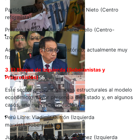
Partido del Buen Gobierno: Jorge Nieto (Centro
reformista).
Primero la Gente: Marisol Pérez Tello (Centro-
izquierda liberal).
Acción Popular: (Centro histórico, actualmente muy
fragmentado).
3. El Bloque de Izquierda (Soberanistas y
Progresistas)
Este sector propone cambios estructurales al modelo
económico, mayor presencia del Estado y, en algunos
casos, una nueva Constitución.
Perú Libre: Vladimir Cerrón (Izquierda
marxista/Soberanista).
Juntos por el Perú: Roberto Sánchez (Izquierda