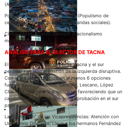
(Anticorrupción/Personalista).
Podemos Perú: José Luna Gálvez (Populismo de
centro-derecha enfocado en demandas sociales).
Cívico Obras: Ricardo Belmont (Nacionalismo
mediático).
ANÁLISIS PARA EL ELECTOR DE TACNA
El Voto del Sur: Históricamente, Tacna y el sur
peruano han sido el bastión de la izquierda disruptiva.
Con la izquierda dividida en al menos 6 opciones
fuertes (Cerrón, Atencio, Sánchez, Lescano, López
Chau), el voto podría atomizarse, favoreciendo que un
candidato de derecha con poca aprobación en el sur
pase a segunda vuelta.
La "Confusión" de las Vicepresidencias: Atención con
Un Camino Diferente. Lleva a los hermanos Fernández