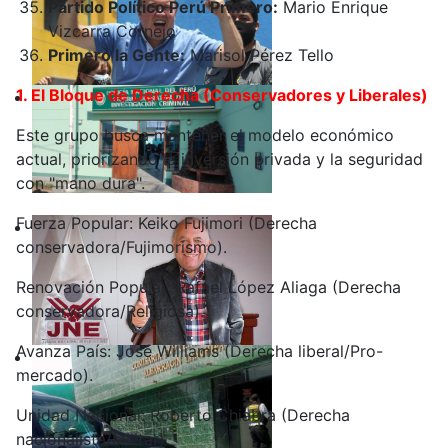
Partido Político Perú Primero:
Mario Enrique
Vizcarra Cornejo
Primero la Gente:
Marisol Pérez Tello
1. El Bloque de Derecha (Conservadores y Liberales)
Este grupo busca mantener el modelo económico
actual, priorizando la inversión privada y la seguridad
con "mano dura".
Fuerza Popular: Keiko Fujimori (Derecha
conservadora/Fujimorismo).
Renovación Popular: Rafael López Aliaga (Derecha
conservadora/Religiosa).
Avanza País: José Williams (Derecha liberal/Pro-
mercado).
Unidad Nacional: Roberto Chiabra (Derecha
nacionalista/Militar).