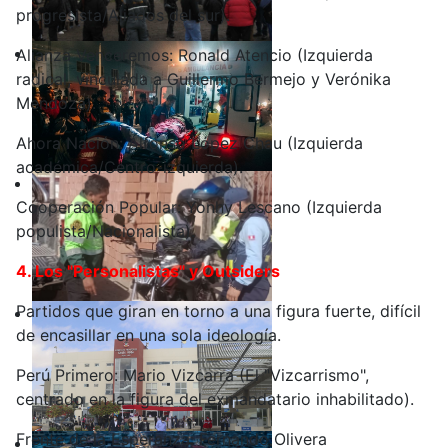
progresista/Aliados del sur).
Alianza Venceremos: Ronald Atencio (Izquierda
radical, vinculada a Guillermo Bermejo y Verónika
Mendoza).
Ahora Nación: Alfonso López Chau (Izquierda
académica/Centro-izquierda).
Cooperación Popular: Yonhy Lescano (Izquierda
populista/Nacionalista).
4. Los "Personalistas" y Outsiders
Partidos que giran en torno a una figura fuerte, difícil
de encasillar en una sola ideología.
Perú Primero: Mario Vizcarra (El "Vizcarrismo",
centrado en la figura del exmandatario inhabilitado).
Frente de la Esperanza: Fernando Olivera