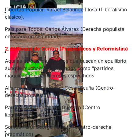
Libertad Popular: Rafael Belaunde Llosa (Liberalismo
clásico).
País para Todos: Carlos Álvarez (Derecha populista
enfocada en seguridad).
2. El Bloque de Centro (Pragmáticos y Reformistas)
Aquí se ubican los partidos que buscan un equilibrio,
aunque muchos son señalados como "partidos
maquinaria" o de intereses específicos.
Alianza para el Progreso: César Acuña (Centro-
derecha populista).
Partido Morado: Mesías Guevara (Centro
liberal/Progresista).
Somos Perú: George Forsyth (Centro-derecha
pragmático).