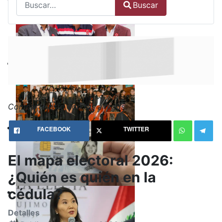
Buscar
Type 2 or more characters for results.
Comparte esto con tus amigos:
FACEBOOK
TWITTER
El mapa electoral 2026:
¿Quién es quién en la
cédula?
Detalles