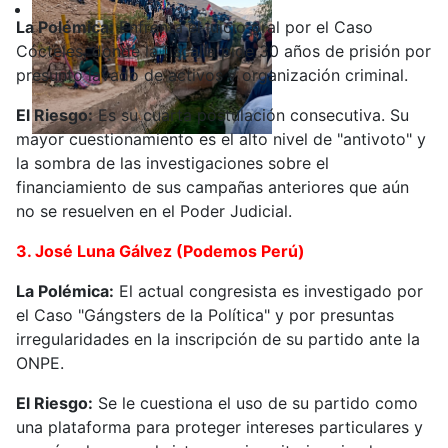
La Polémica:
Enfrenta el juicio oral por el Caso
Cócteles, donde la fiscalía pide 30 años de prisión por
presunto lavado de activos y organización criminal.
El Riesgo:
Es su cuarta postulación consecutiva. Su
mayor cuestionamiento es el alto nivel de "antivoto" y
la sombra de las investigaciones sobre el
financiamiento de sus campañas anteriores que aún
no se resuelven en el Poder Judicial.
3. José Luna Gálvez (Podemos Perú)
La Polémica:
El actual congresista es investigado por
el Caso "Gángsters de la Política" y por presuntas
irregularidades en la inscripción de su partido ante la
ONPE.
El Riesgo:
Se le cuestiona el uso de su partido como
una plataforma para proteger intereses particulares y