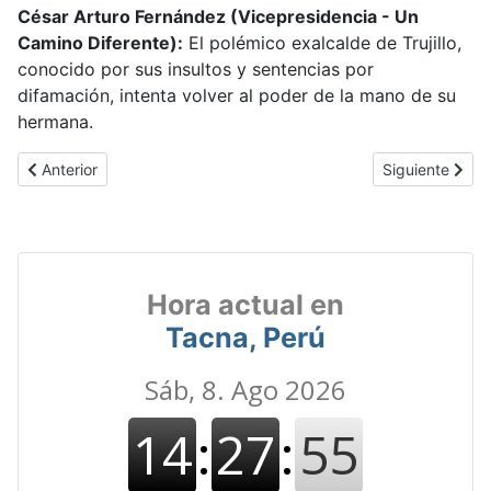
César Arturo Fernández (Vicepresidencia - Un
Camino Diferente):
El polémico exalcalde de Trujillo,
conocido por sus insultos y sentencias por
difamación, intenta volver al poder de la mano de su
hermana.
Artículo anterior: Elecciones 2026: JEE abre proceso sanciona
Artículo siguie
Anterior
Siguiente
Hora actual en
Tacna, Perú