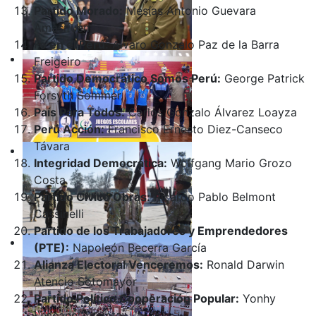
Partido Morado:
Mesías Antonio Guevara
Amasifuén
Fe en el Perú:
Álvaro Gonzalo Paz de la Barra
Freigeiro
Partido Democrático Somos Perú:
George Patrick
Forsyth Sommer
País Para Todos:
Carlos Gonzalo Álvarez Loayza
Perú Acción:
Francisco Ernesto Diez-Canseco
Távara
Integridad Democrática:
Wolfgang Mario Grozo
Costa
Partido Cívico Obras:
Ricardo Pablo Belmont
Cassinelli
Partido de los Trabajadores y Emprendedores
(PTE):
Napoleón Becerra García
Alianza Electoral Venceremos:
Ronald Darwin
Atencio Sotomayor
Partido Político Cooperación Popular:
Yonhy
Lescano Ancieta