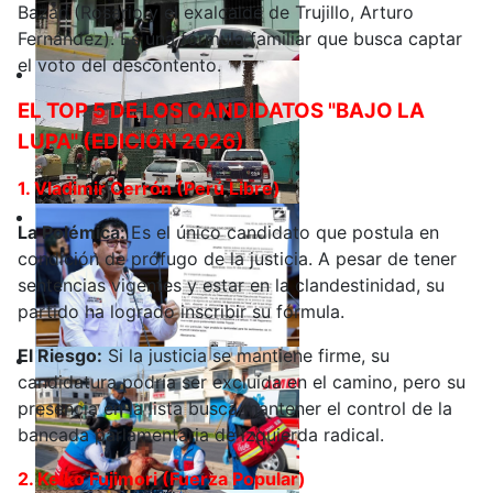
Bazán (Rosario y el exalcalde de Trujillo, Arturo
Fernández). Es una fórmula familiar que busca captar
el voto del descontento.
EL TOP 5 DE LOS CANDIDATOS "BAJO LA
LUPA" (EDICIÓN 2026)
1. Vladimir Cerrón (Perú Libre)
La Polémica:
Es el único candidato que postula en
condición de prófugo de la justicia. A pesar de tener
sentencias vigentes y estar en la clandestinidad, su
partido ha logrado inscribir su fórmula.
El Riesgo:
Si la justicia se mantiene firme, su
candidatura podría ser excluida en el camino, pero su
presencia en la lista busca mantener el control de la
bancada parlamentaria de izquierda radical.
2. Keiko Fujimori (Fuerza Popular)