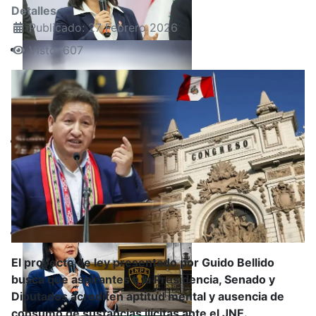
Detalles
Publicado: 27 Febrero 2026
Visto: 607
El proyecto de ley presentado por Guido Bellido
busca que aspirantes a la Presidencia, Senado y
Diputados acrediten aptitud mental y ausencia de
consumo de sustancias ilícitas ante el JNE.