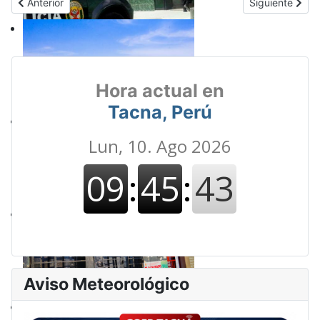
Artículo anterior: FIN DE UNA ERA: Gobierno de Balcázar deroga 
Artículo sigui
Anterior
Siguiente
Hora actual en
Tacna, Perú
Aviso Meteorológico