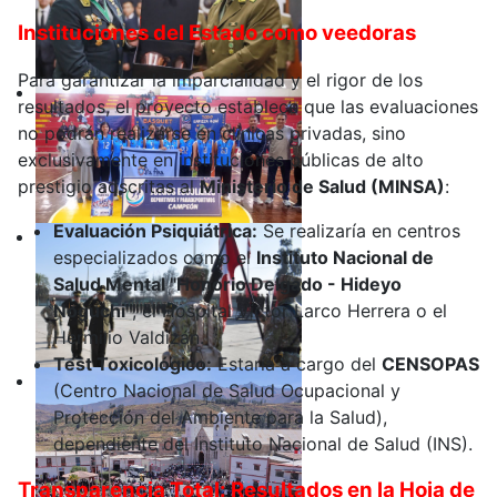
Instituciones del Estado como veedoras
Para garantizar la imparcialidad y el rigor de los
resultados, el proyecto establece que las evaluaciones
no podrán realizarse en clínicas privadas, sino
exclusivamente en instituciones públicas de alto
prestigio adscritas al
Ministerio de Salud (MINSA)
:
Evaluación Psiquiátrica:
Se realizaría en centros
especializados como el
Instituto Nacional de
Salud Mental "Honorio Delgado - Hideyo
Noguchi"
, el Hospital Víctor Larco Herrera o el
Hermilio Valdizán.
Test Toxicológico:
Estaría a cargo del
CENSOPAS
(Centro Nacional de Salud Ocupacional y
Protección del Ambiente para la Salud),
dependiente del Instituto Nacional de Salud (INS).
Transparencia Total: Resultados en la Hoja de