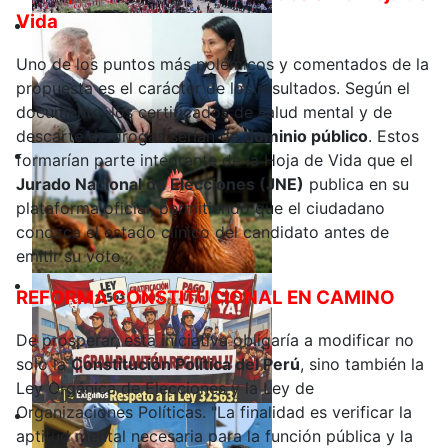
Vida
Uno de los puntos más polémicos y comentados de la
propuesta es el carácter de los resultados. Según el
documento, los certificados de salud mental y de
descarte de drogas serían de
dominio público
. Estos
formarían parte integrante de la Hoja de Vida que el
Jurado Nacional de Elecciones (JNE)
publica en su
plataforma oficial, permitiendo que el ciudadano
conozca el estado clínico del candidato antes de
emitir su voto.
REFORMA CONSTITUCIONAL EN CAMINO
De prosperar, esta iniciativa obligaría a modificar no
solo la
Constitución Política del Perú
, sino también la
Ley Orgánica de Elecciones y la Ley de
Organizaciones Políticas. "La finalidad es verificar la
aptitud mental necesaria para la función pública y la