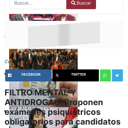
Buscar
Type 2 or more characters for results.
Comparte esto con tus amigos:
FACEBOOK
TWITTER
FILTRO MENTAL Y
ANTIDROGAS: Proponen
exámenes psiquiátricos
obligatorios para candidatos