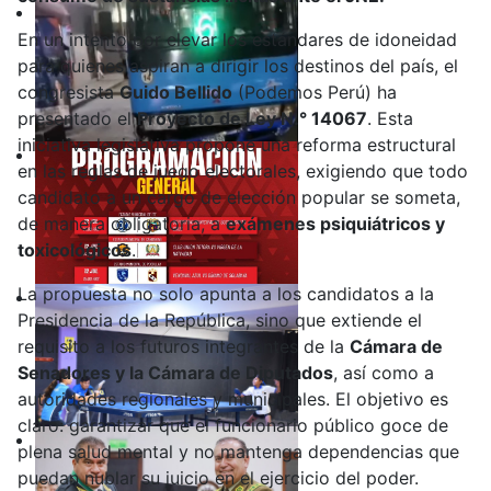
En un intento por elevar los estándares de idoneidad
para quienes aspiran a dirigir los destinos del país, el
congresista
Guido Bellido
(Podemos Perú) ha
presentado el
Proyecto de Ley N.° 14067
. Esta
iniciativa legislativa propone una reforma estructural
en las reglas de juego electorales, exigiendo que todo
candidato a un cargo de elección popular se someta,
de manera obligatoria, a
exámenes psiquiátricos y
toxicológicos
.
La propuesta no solo apunta a los candidatos a la
Presidencia de la República, sino que extiende el
requisito a los futuros integrantes de la
Cámara de
Senadores y la Cámara de Diputados
, así como a
autoridades regionales y municipales. El objetivo es
claro: garantizar que el funcionario público goce de
plena salud mental y no mantenga dependencias que
puedan nublar su juicio en el ejercicio del poder.