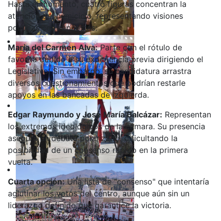
Hasta el momento, cuatro figuras concentran la
atención del hemiciclo, representando visiones
políticas contrapuestas:
María del Carmen Alva:
Parte con el rótulo de
favorita debido a su experiencia previa dirigiendo el
Legislativo. Sin embargo, su candidatura arrastra
diversos cuestionamientos que podrían restarle
apoyos en las bancadas de izquierda.
Edgar Raymundo y José María Balcázar:
Representan
los extremos ideológicos de la cámara. Su presencia
asegura un debate polarizado, dificultando la
posibilidad de un consenso rápido en la primera
vuelta.
Cuarta opción:
Una lista de "consenso" que intentaría
aglutinar los votos del centro, aunque aún sin un
liderazgo definido que garantice la victoria.