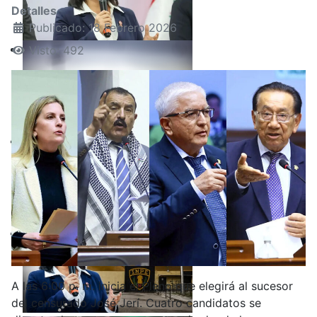
Detalles
Publicado: 18 Febrero 2026
Visto: 492
A las 6:00 p. m. inicia el Pleno que elegirá al sucesor
del censurado José Jerí. Cuatro candidatos se