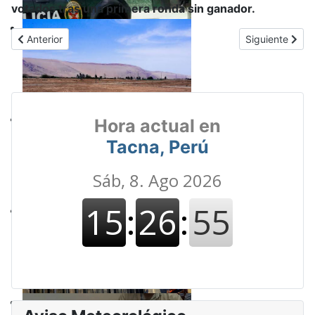
votados tras una primera ronda sin ganador.
Artículo anterior: DEFENSA AÉREA EN MARCHA: Gobierno autoriza
Artículo sigui
Anterior
Siguiente
Hora actual en
Tacna, Perú