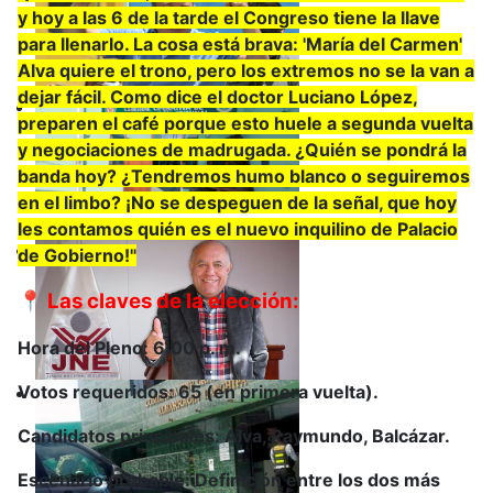
y hoy a las 6 de la tarde el Congreso tiene la llave
para llenarlo. La cosa está brava: 'María del Carmen'
Alva quiere el trono, pero los extremos no se la van a
dejar fácil. Como dice el doctor Luciano López,
preparen el café porque esto huele a segunda vuelta
y negociaciones de madrugada. ¿Quién se pondrá la
banda hoy? ¿Tendremos humo blanco o seguiremos
en el limbo? ¡No se despeguen de la señal, que hoy
les contamos quién es el nuevo inquilino de Palacio
de Gobierno!"
📍 Las claves de la elección:
Hora del Pleno: 6:00 p. m.
Votos requeridos: 65 (en primera vuelta).
Candidatos principales: Alva, Raymundo, Balcázar.
Escenario probable: Definición entre los dos más