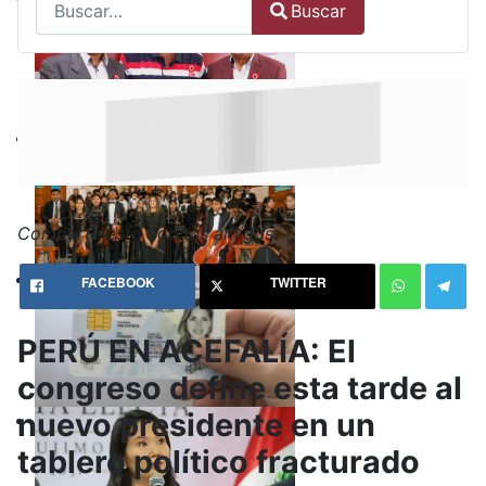
Buscar
Type 2 or more characters for results.
Comparte esto con tus amigos:
FACEBOOK
TWITTER
PERÚ EN ACEFALÍA: El
congreso define esta tarde al
nuevo presidente en un
tablero político fracturado