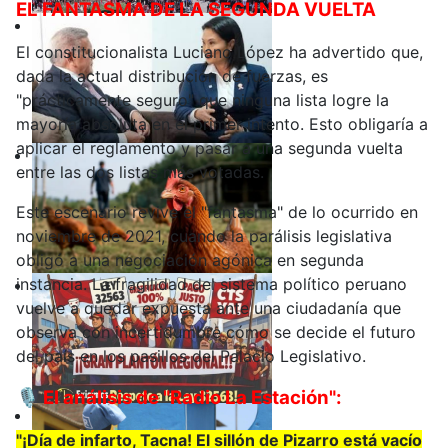
EL FANTASMA DE LA SEGUNDA VUELTA
El constitucionalista Luciano López ha advertido que,
dada la actual distribución de fuerzas, es
"prácticamente seguro" que ninguna lista logre la
mayoría absoluta en el primer intento. Esto obligaría a
aplicar el reglamento y pasar a una segunda vuelta
entre las dos listas más votadas.
Este escenario revive el "fantasma" de lo ocurrido en
noviembre de 2021, cuando la parálisis legislativa
obligó a una negociación agónica en segunda
instancia. La fragilidad del sistema político peruano
vuelve a quedar expuesta ante una ciudadanía que
observa con incertidumbre cómo se decide el futuro
del país en los pasillos del Palacio Legislativo.
🎙️ El análisis de "Radio La Estación":
"¡Día de infarto, Tacna! El sillón de Pizarro está vacío