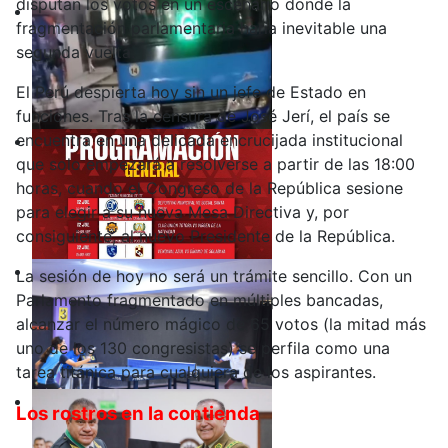
disputan los votos en un escenario donde la
fragmentación parlamentaria haría inevitable una
segunda vuelta.
El Perú despierta hoy sin un jefe de Estado en
funciones. Tras la censura de José Jerí, el país se
encuentra en una delicada encrucijada institucional
que solo empezará a resolverse a partir de las 18:00
horas, cuando el Congreso de la República sesione
para elegir a su nueva Mesa Directiva y, por
consiguiente, al nuevo Presidente de la República.
La sesión de hoy no será un trámite sencillo. Con un
Parlamento fragmentado en múltiples bancadas,
alcanzar el número mágico de 65 votos (la mitad más
uno de los 130 congresistas) se perfila como una
tarea titánica para cualquiera de los aspirantes.
Los rostros en la contienda