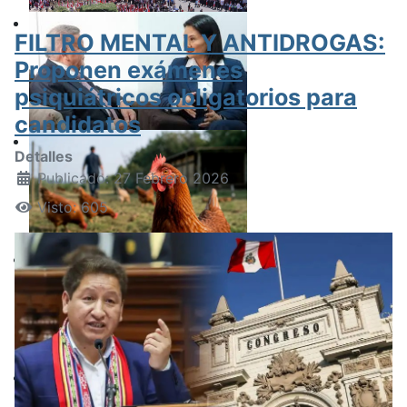
FILTRO MENTAL Y ANTIDROGAS:
Proponen exámenes
psiquiátricos obligatorios para
candidatos
Detalles
Publicado: 27 Febrero 2026
Visto: 605