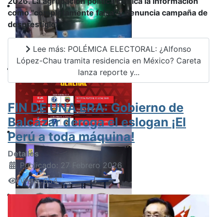
2026. La agrupación política califica la información
como "completamente falsa" y denuncia campaña de
desprestigio.
Lee más: POLÉMICA ELECTORAL: ¿Alfonso
López-Chau tramita residencia en México? Careta
lanza reporte y...
FIN DE UNA ERA: Gobierno de
Balcázar deroga el eslogan ¡El
Perú a toda máquina!
Detalles
Publicado: 27 Febrero 2026
Visto: 654