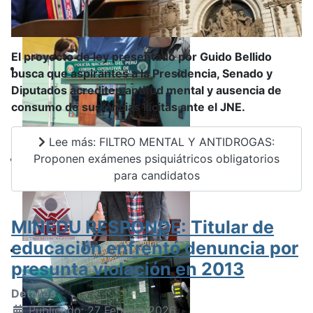
El proyecto de ley presentado por Guido Bellido
busca que aspirantes a la Presidencia, Senado y
Diputados acrediten aptitud mental y ausencia de
consumo de sustancias ilícitas ante el JNE.
Lee más: FILTRO MENTAL Y ANTIDROGAS:
Proponen exámenes psiquiátricos obligatorios
para candidatos
MINEDU RESPONDE: Titular de
educación enfrentó denuncia por
presunta violación en 2013
Detalles
Publicado: 27 Febrero 2026