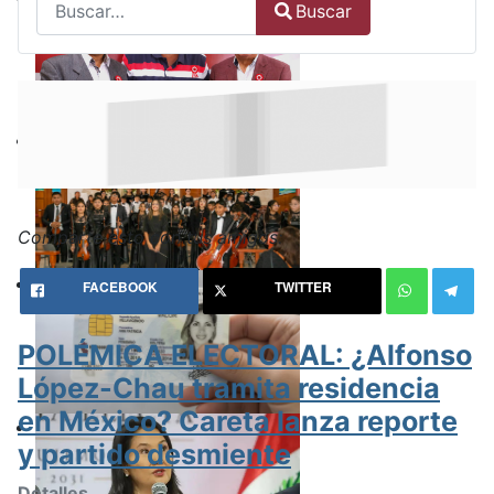
Buscar
Type 2 or more characters for results.
Comparte esto con tus amigos:
FACEBOOK
TWITTER
POLÉMICA ELECTORAL: ¿Alfonso
López-Chau tramita residencia
en México? Careta lanza reporte
y partido desmiente
Detalles