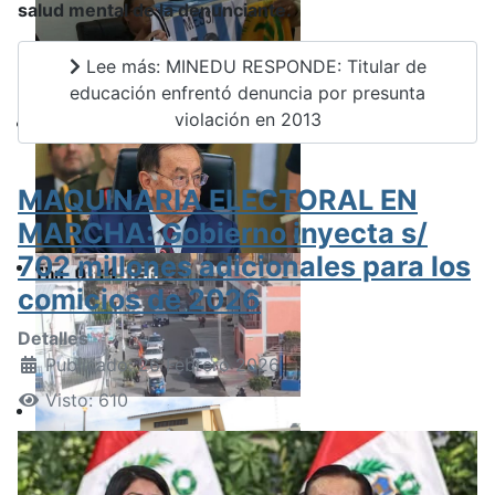
salud mental de la denunciante.
Lee más: MINEDU RESPONDE: Titular de
educación enfrentó denuncia por presunta
violación en 2013
MAQUINARIA ELECTORAL EN
MARCHA: Gobierno inyecta s/
702 millones adicionales para los
comicios de 2026
Detalles
Publicado: 26 Febrero 2026
Visto: 610