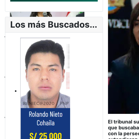
Los más Buscados...
El tribunal s
que buscaban
con la persec