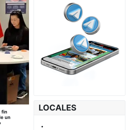
LOCALES
 fin
de un
o