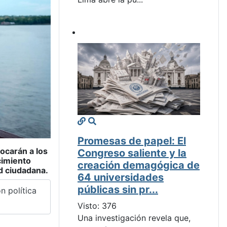
Promesas de papel: El
vocarán a los
Congreso saliente y la
cimiento
creación demagógica de
ad ciudadana.
64 universidades
públicas sin pr...
n política
Visto: 376
Una investigación revela que,