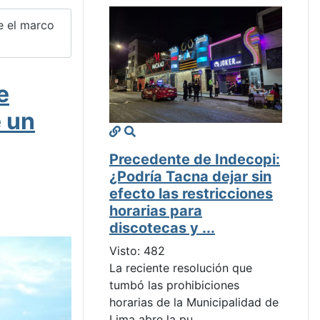
e el marco
e
e un
Precedente de Indecopi:
¿Podría Tacna dejar sin
efecto las restricciones
horarias para
discotecas y ...
Visto: 482
La reciente resolución que
tumbó las prohibiciones
horarias de la Municipalidad de
Lima abre la pu...