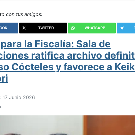
o con tus amigos:
OOK
TWITTER
WHATSAPP
para la Fiscalía: Sala de
iones ratifica archivo defini
so Cócteles y favorece a Kei
ri
: 17 Junio 2026
0