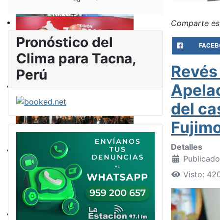
Comparte est
Pronóstico del
FACEB
Clima para Tacna,
Revés 
Perú
Apelac
del ca
Fujimo
Detalles
Publicado
Visto: 42