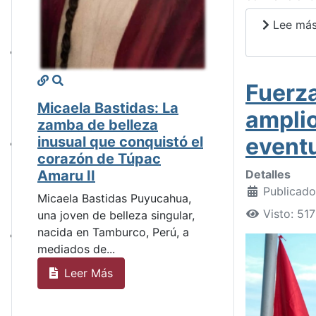
Lee más:
Fuerza
Micaela Bastidas: La
amplio
zamba de belleza
event
inusual que conquistó el
corazón de Túpac
Amaru II
Detalles
Publicado
Micaela Bastidas Puyucahua,
Visto: 517
una joven de belleza singular,
nacida en Tamburco, Perú, a
mediados de...
Leer Más