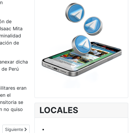
ón
ón de
Isaac Mita
iminalidad
nación de
 anexar dicha
o de Perú
litares eran
en el
nsitoria se
LOCALES
ón no quiso
 Interoceánica
Artículo siguiente: Congreso aprueba polémica reforma a la ley d
Siguiente