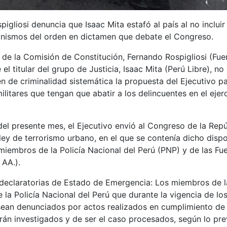
igliosi denuncia que Isaac Mita estafó al país al no inclui
anismos del orden en dictamen que debate el Congreso.
 de la Comisión de Constitución, Fernando Rospigliosi (Fue
el titular del grupo de Justicia, Isaac Mita (Perú Libre), no 
n de criminalidad sistemática la propuesta del Ejecutivo p
militares que tengan que abatir a los delincuentes en el ejer
del presente mes, el Ejecutivo envió al Congreso de la Repú
ey de terrorismo urbano, en el que se contenía dicho dispo
miembros de la Policía Nacional del Perú (PNP) y de las Fu
 AA.).
declaratorias de Estado de Emergencia: Los miembros de l
la Policía Nacional del Perú que durante la vigencia de lo
ean denunciados por actos realizados en cumplimiento de
rán investigados y de ser el caso procesados, según lo prev