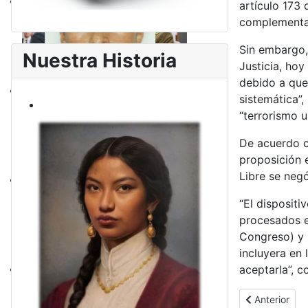
artículo 173 
complementari
Sin embargo,
Nuestra Historia
Justicia, ho
debido a que 
sistemática”,
“terrorismo u
De acuerdo c
proposición e
Libre se negó
“El dispositi
procesados en
Congreso) y 
incluyera en 
aceptarla”, c
Artículo ante
Anterior