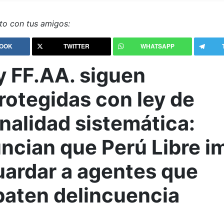
o con tus amigos:
OOK
TWITTER
WHATSAPP
y FF.AA. siguen
rotegidas con ley de
nalidad sistemática:
ncian que Perú Libre i
uardar a agentes que
aten delincuencia