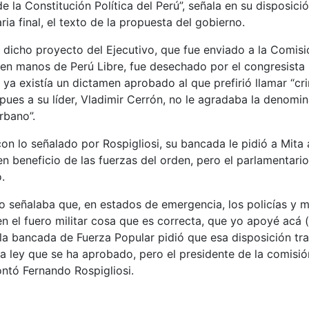
de la Constitución Política del Perú”, señala en su disposici
a final, el texto de la propuesta del gobierno.
 dicho proyecto del Ejecutivo, que fue enviado a la Comisi
y en manos de Perú Libre, fue desechado por el congresista 
ya existía un dictamen aprobado al que prefirió llamar “cr
 pues a su líder, Vladimir Cerrón, no le agradaba la denomi
rbano”.
on lo señalado por Rospigliosi, su bancada le pidió a Mita
n beneficio de las fuerzas del orden, pero el parlamentari
.
vo señalaba que, en estados de emergencia, los policías y mi
 el fuero militar cosa que es correcta, que yo apoyé acá (
la bancada de Fuerza Popular pidió que esa disposición tra
la ley que se ha aprobado, pero el presidente de la comisi
ontó Fernando Rospigliosi.
rior: Alejandro Toledo es sentenciado a 20 años y seis meses por caso