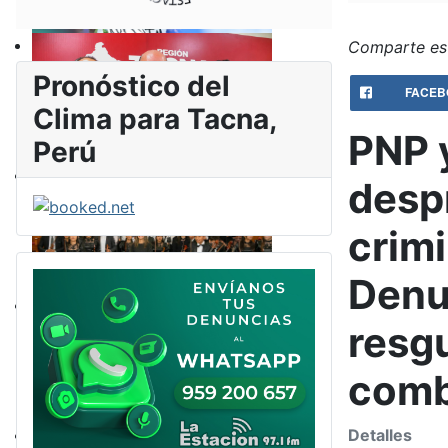
Comparte est
Pronóstico del
FACEB
Clima para Tacna,
PNP 
Perú
desp
crimi
Denu
resg
comb
Detalles