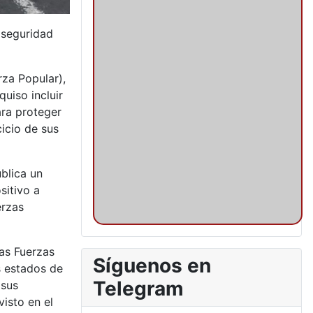
r seguridad
rza Popular),
quiso incluir
ara proteger
cicio de sus
blica un
sitivo a
erzas
as Fuerzas
Síguenos en
s estados de
Telegram
 sus
isto en el