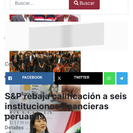
Buscar
Type 2 or more characters for results.
Comparte esto con tus amigos:
FACEBOOK
TWITTER
S&P rebaja calificación a seis
instituciones financieras
peruanas
Detalles