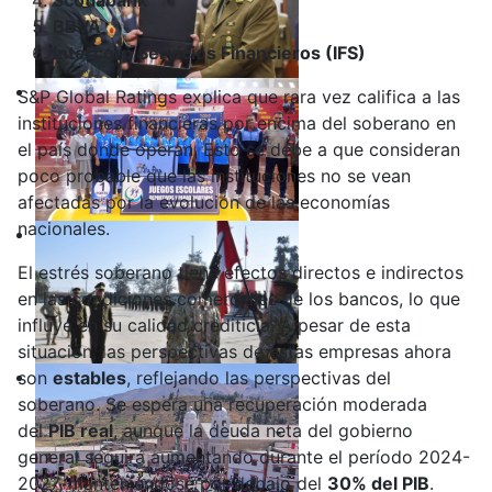
BBVA
Intercorp Servicios Financieros (IFS)
S&P Global Ratings explica que rara vez califica a las
instituciones financieras por encima del soberano en
el país donde operan. Esto se debe a que consideran
poco probable que las instituciones no se vean
afectadas por la evolución de las economías
nacionales.
El estrés soberano tiene efectos directos e indirectos
en las condiciones comerciales de los bancos, lo que
influye en su calidad crediticia. A pesar de esta
situación, las perspectivas de estas empresas ahora
son
estables
, reflejando las perspectivas del
soberano. Se espera una recuperación moderada
del
PIB real
, aunque la deuda neta del gobierno
general seguirá aumentando durante el período 2024-
2027, manteniéndose por debajo del
30% del PIB
.