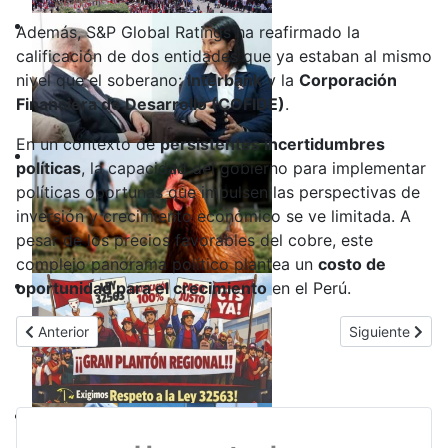
Además, S&P Global Ratings ha reafirmado la
calificación de dos entidades que ya estaban al mismo
nivel que el soberano:
Interbank
y la
Corporación
Financiera de Desarrollo (COFIDE)
.
En un contexto de
persistentes incertidumbres
políticas
, la capacidad del gobierno para implementar
políticas oportunas que impulsen las perspectivas de
inversión y crecimiento económico se ve limitada. A
pesar de los precios favorables del cobre, este
complejo panorama político plantea un
costo de
oportunidad para el crecimiento
en el Perú.
Artículo anterior: ¡Se acabó la fiesta! Comisión de Ética aprueba
Artículo siguie
Anterior
Siguiente