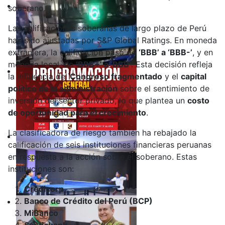
soberano.
Las calificaciones soberanas de largo plazo de Perú
han sido ajustadas por S&P Global Ratings. En moneda
extranjera, la calificación pasó de
‘BBB’ a ‘BBB-’
, y en
moneda local, de
‘BBB+’ a ‘BBB’
. Esta decisión refleja
la influencia del
Congreso fragmentado
y el
capital
político de la administración
sobre el sentimiento de
inversión del sector privado, lo que plantea un
costo
de oportunidad para el crecimiento
.
La clasificadora de riesgo también ha rebajado la
calificación de seis instituciones financieras peruanas
en respuesta a la acción sobre el soberano. Estas
instituciones son:
Credicorp
Banco de Crédito del Perú (BCP)
MiBanco
Scotiabank