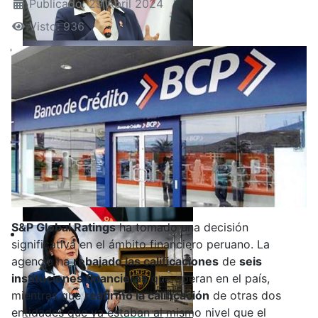
Publicado: 29 Abril 2024
Visto: 936
S&P Global Ratings
ha tomado una decisión
significativa en el ámbito financiero peruano. La
agencia ha
rebajado las calificaciones
de
seis
instituciones financieras
que operan en el país,
mientras que
reafirmó la calificación
de otras dos
entidades que ya estaban al mismo nivel que el