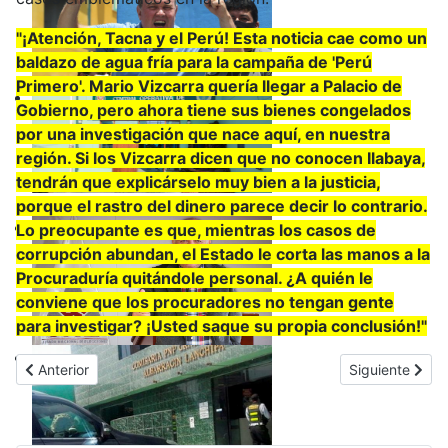
"¡Atención, Tacna y el Perú! Esta noticia cae como un
baldazo de agua fría para la campaña de 'Perú
Primero'. Mario Vizcarra quería llegar a Palacio de
Gobierno, pero ahora tiene sus bienes congelados
por una investigación que nace aquí, en nuestra
región. Si los Vizcarra dicen que no conocen Ilabaya,
tendrán que explicárselo muy bien a la justicia,
porque el rastro del dinero parece decir lo contrario.
Lo preocupante es que, mientras los casos de
corrupción abundan, el Estado le corta las manos a la
Procuraduría quitándole personal. ¿A quién le
conviene que los procuradores no tengan gente
para investigar? ¡Usted saque su propia conclusión!"
Artículo anterior: INCERTIDUMBRE ELECTORAL: López Aliaga lide
Artículo sigui
Anterior
Siguiente