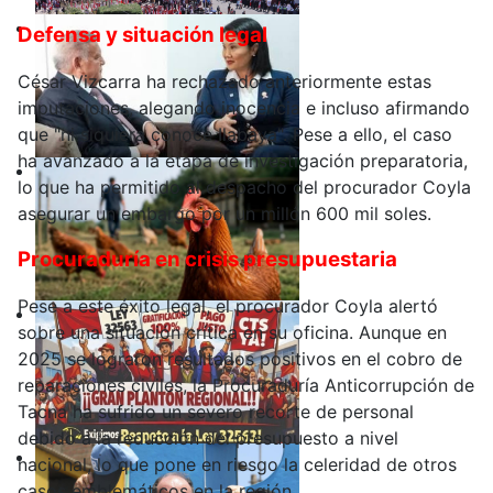
Defensa y situación legal
César Vizcarra ha rechazado anteriormente estas
imputaciones, alegando inocencia e incluso afirmando
que "ni siquiera conoce Ilabaya". Pese a ello, el caso
ha avanzado a la etapa de investigación preparatoria,
lo que ha permitido al despacho del procurador Coyla
asegurar un embargo por un millón 600 mil soles.
Procuraduría en crisis presupuestaria
Pese a este éxito legal, el procurador Coyla alertó
sobre una situación crítica en su oficina. Aunque en
2025 se lograron resultados positivos en el cobro de
reparaciones civiles, la Procuraduría Anticorrupción de
Tacna ha sufrido un severo recorte de personal
debido a la reducción del presupuesto a nivel
nacional, lo que pone en riesgo la celeridad de otros
casos emblemáticos en la región.