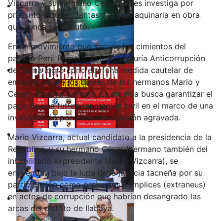
Vizcarra y su hermano César. Se les investiga por
presunto alquiler "fantasma" de maquinaria en obra
que nunca se ejecutó.
En un movimiento que sacude los cimientos del
partido Perú Primero, la Procuraduría Anticorrupción
de Tacna logró concretar una medida cautelar de
embargo sobre los bienes de los hermanos Mario y
César Vizcarra Cornejo. La medida busca garantizar el
pago de una futura reparación civil en el marco de una
investigación por presunta colusión agravada.
Mario Vizcarra, actual candidato a la presidencia de la
República, y su hermano César (hermano también del
inhabilitado expresidente Martín Vizcarra), se
encuentran bajo la lupa de la justicia tacneña por su
participación como presuntos cómplices (extraneus)
en actos de corrupción que habrían desangrado las
arcas del distrito de Ilabaya.