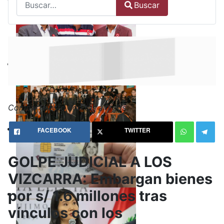
Buscar
Type 2 or more characters for results.
Comparte esto con tus amigos:
FACEBOOK
TWITTER
GOLPE JUDICIAL A LOS
VIZCARRA: Embargan bienes
por s/ 1.6 millones tras
vínculos con los