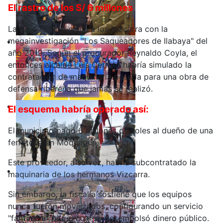
El rastro de los S/ 6 millones
La tesis fiscal vincula a los Vizcarra con la
megainvestigación "Los Saqueadores de Ilabaya" del
año 2019. Según el procurador Reynaldo Coyla, el
entonces alcalde Luis Cerrato habría simulado la
contratación de maquinaria pesada para una obra de
defensa ribereña que jamás se realizó.
El esquema habría operado así:
El municipio pagó 6 millones de soles al dueño de una
ferretería en Moquegua.
Este proveedor, a su vez, habría subcontratado la
maquinaria de los hermanos Vizcarra.
Sin embargo, la fiscalía sostiene que los equipos
nunca fueron movilizados, configurando un servicio
"fantasma" por el cual se desembolsó dinero público.