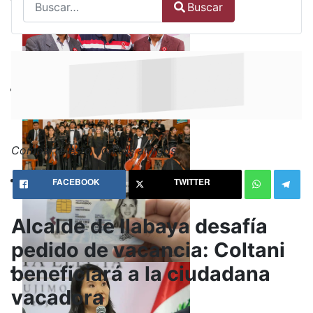
Buscar
Type 2 or more characters for results.
Comparte esto con tus amigos:
FACEBOOK
TWITTER
Alcalde de Ilabaya desafía
pedido de vacancia: Coltani
beneficiará a la ciudadana
vacadora