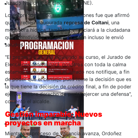
Jurado Nacional de Elecciones (JNE).
Lo sorprendente de sus declaraciones fue que afirmó
que la recién inaugurada
represa de Coltani
, una
megaobra hídrica, también beneficiará a la ciudadana
que promovió su vacancia, a quien incluso le envió
saludos.
"El proceso que está siguiendo su curso, el Jurado de
Elecciones determinará, nosotros con toda la calma
estamos esperando que el Jurado nos notifique, a fin
de poder que el consejo pues tome la decisión que es
la que tiene la decisión de crédito final, a fin de poder
ejercer el libre derecho de poder ejercer una defensa",
comentó el alcalde.
Gestión imparable: Nuevos
proyectos en marcha
Mientras el proceso de vacancia avanza, Ordoñez