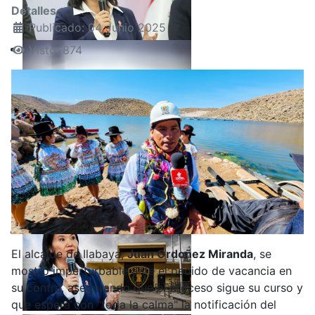
Detalles
Publicado: 04 Junio 2025
Visto: 874
El alcalde de Ilabaya,
Juan Ordoñez Miranda
, se
mostró imperturbable ante el pedido de vacancia en
su contra, asegurando que el proceso sigue su curso y
que espera con "toda la calma" la notificación del