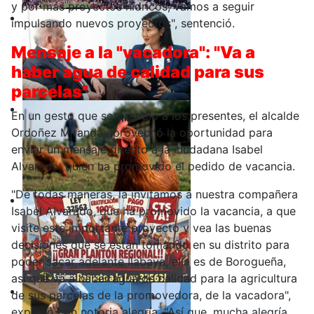
y por más proyectos hídricos, vamos a seguir
impulsando nuevos proyectos", sentenció.
Mensaje a la "vacadora": "Va a
haber agua de calidad para sus
parcelas"
En un gesto que sorprendió a los presentes, el alcalde
Ordoñez Miranda aprovechó la oportunidad para
enviar un mensaje directo a la ciudadana Isabel
Alvarado, quien ha promovido el pedido de vacancia.
"De todas maneras, la invitamos a nuestra compañera
Isabel Alvarado, que ha promovido la vacancia, a que
visite este importante proyecto y vea las buenas
decisiones que se están tomando en su distrito para
poder sacar adelante Ilabaya, ella es de Borogueña,
así que va a haber agua de calidad para la agricultura
de sus parcelas de la promovedora, de la vacadora",
expresó con notoria alegría. "Así que, mucha alegría,