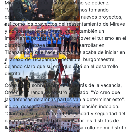
Miranda enfatizó que su gestión no se detiene.
"Mientras tanto nosotros seguiremos tomando
decisiones que permitan impulsar nuevos proyectos,
así como los proyectos del reasentamiento de Mirave
y no solamente de Mirave, como también un
importante parque que va a promover el turismo en el
distrito de Ilabaya que se va a desarrollar en
Ticapampa y que hace pocos días acaba de iniciar en
el anexo de Ticapampa", detalló el burgomaestre,
dejando claro que su enfoque está en el desarrollo
distrital.
Consultado sobre la hipótesis detrás de la vacancia,
Ordoñez Miranda se mostró confiado. "Yo creo que
las defensas de ambas partes van a determinar esto",
indicó, descartando cualquier vinculación indebida.
"Claro que sí, con toda la tranquilidad y seguridad del
caso, sigo adelante, trabajando por los distritos de
Ilabaya, comprometido con el desarrollo de mi distrito