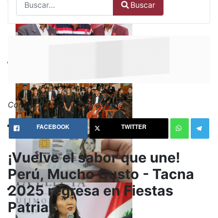
Buscar
Type 2 or more characters for results.
Comparte esto con tus amigos:
FACEBOOK
TWITTER
¡Vuelve el sabor que une!
Perú, Mucho Gusto - Tacna
2025 regresa en Fiestas
Patrias