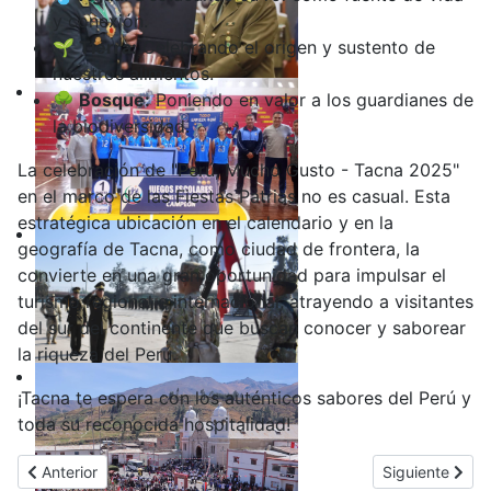
y conexión.
🌱 Tierra:
Celebrando el origen y sustento de
nuestros alimentos.
🌳 Bosque:
Poniendo en valor a los guardianes de
la biodiversidad.
La celebración de "Perú, Mucho Gusto - Tacna 2025"
en el marco de las Fiestas Patrias no es casual. Esta
estratégica ubicación en el calendario y en la
geografía de Tacna, como ciudad de frontera, la
convierte en una gran oportunidad para impulsar el
turismo regional e internacional, atrayendo a visitantes
del sur del continente que buscan conocer y saborear
la riqueza del Perú.
¡Tacna te espera con los auténticos sabores del Perú y
toda su reconocida hospitalidad!
Artículo anterior: Serenazgo de Gregorio Albarracín detiene a suj
Artículo sigui
Anterior
Siguiente