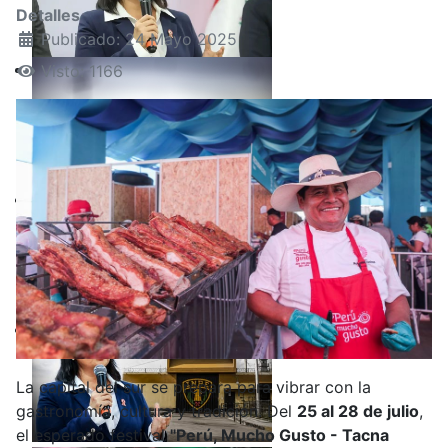
Detalles
Publicado: 24 Mayo 2025
Visto: 1166
La capital del sur se prepara para vibrar con la
gastronomía, cultura y tradición. Del
25 al 28 de julio
,
el esperado festival
"Perú, Mucho Gusto - Tacna