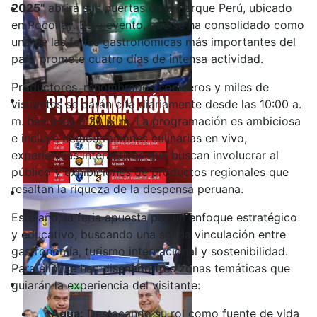
2025"
abrirá sus puertas en el Parque Perú, ubicado
en Pocollay. Este evento, que se ha consolidado como
una de las ferias gastronómicas más importantes del
país, promete cuatro días de intensa actividad.
Productores, renombrados cocineros y miles de
visitantes se darán cita diariamente desde las 10:00 a.
m. hasta las 9:30 p. m. La programación es ambiciosa
e incluye demostraciones culinarias en vivo,
experiencias interactivas que buscan involucrar al
público y exhibiciones de productos regionales que
resaltan la riqueza de la despensa peruana.
Este año, la feria apuesta por un enfoque estratégico
y educativo, buscando una sólida vinculación entre
gastronomía, turismo internacional y sostenibilidad.
Para ello, se han diseñado tres zonas temáticas que
guiarán la experiencia del visitante:
💧 Agua:
Destacando su rol como fuente de vida