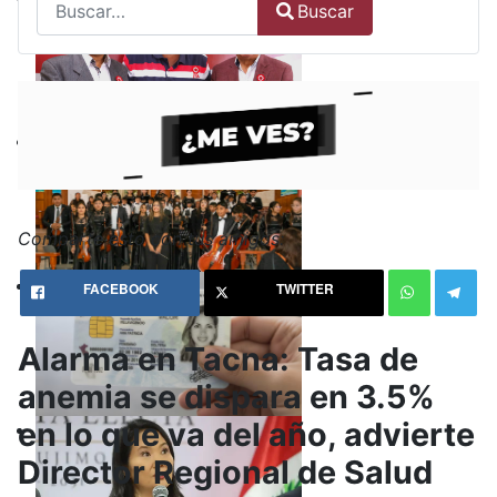
Buscar
Type 2 or more characters for results.
Comparte esto con tus amigos:
FACEBOOK
TWITTER
Alarma en Tacna: Tasa de
anemia se dispara en 3.5%
en lo que va del año, advierte
Director Regional de Salud