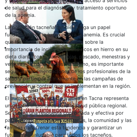
y de salud infantil, y la mejora del acceso a servicios
de salud para el diagnóstico y tratamiento oportuno
de la anemia.
La población tacneña también juega un papel
fundamental en la lucha contra la anemia. Es crucial
que las familias tomen conciencia sobre la
importancia de incluir alimentos ricos en hierro en su
dieta diaria, como carnes rojas, pescado, menestras y
verduras de hojas verdes. Asimismo, es importante
seguir las recomendaciones de los profesionales de la
salud y participar activamente en las campañas de
prevención y control que se implementan en la región.
El aumento en la tasa de anemia en Tacna representa
un desafío importante para la salud pública regional.
Se espera una respuesta coordinada y efectiva por
parte de las autoridades sanitarias, la comunidad y las
familias para frenar esta tendencia y garantizar un
futuro más saludable para todos los tacneños.