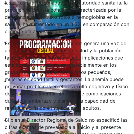
las cifras proporcionadas por la autoridad sanitaria, la
prevalencia de esta condición, caracterizada por la
deficiencia de glóbulos rojos o hemoglobina en la
sangre, ha aumentado en un 3,5% en comparación con
el cierre del año anterior.
Esta alza en los índices de anemia genera una voz de
alerta entre las autoridades de salud y la población
tacneña, considerando las graves implicaciones que
esta condición puede tener, especialmente en los
grupos más vulnerables como niños pequeños,
mujeres en edad fértil y gestantes. La anemia puede
provocar problemas en el desarrollo cognitivo y físico
de los niños, aumentar el riesgo de complicaciones
durante el embarazo y disminuir la capacidad de
rendimiento físico e intelectual en adultos.
Si bien el Director Regional de Salud no especificó las
cifras exactas de prevalencia al inicio y al presente