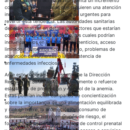
año, un aumento del 3.5% representa un incremento
considerable de medidas que requieren una atención
inmediata y la implementación de urgentes para
revertir esta tendencia. Las autoridades sanitarias
deberán analizar en detalle los factores que estarían
contribuyendo a este aumento, los cuales podrían
incluir cambios en los hábitos alimenticios, acceso
limitado a alimentos ricos en hierro, problemas de
absorción de nutrientes o la persistencia de
enfermedades infecciosas.
Ante este panorama, se espera que la Dirección
Regional de Salud de Tacna implemente o refuerce
estrategias de prevención y control de la anemia.
Estas podrían incluir campañas de concientización
sobre la importancia de una alimentación equilibrada
y rica en hierro, la promoción del consumo de
suplementos de hierro en grupos de riesgo, el
fortalecimiento de los programas de control prenatal