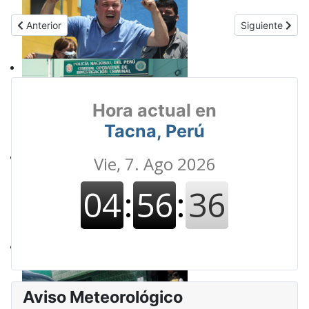
Artículo anterior: Penal de Challapalca bajo la lupa: Hallan ilícito
Artículo siguie
Anterior
Siguiente
Hora actual en
Tacna, Perú
Aviso Meteorológico